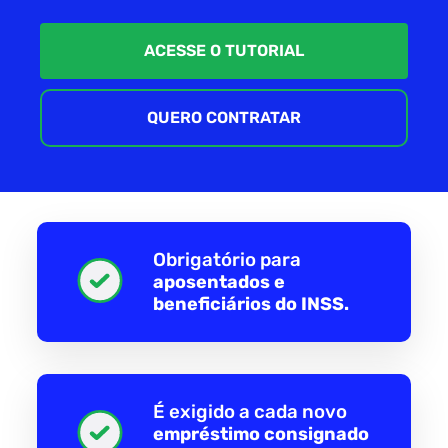
ACESSE O TUTORIAL
QUERO CONTRATAR
Obrigatório para
aposentados e
beneficiários do INSS.
É exigido a cada novo
empréstimo consignado