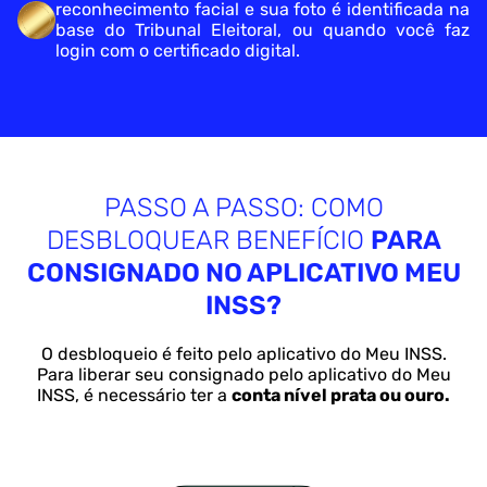
reconhecimento
facial e sua foto é identificada na
base do Tribunal Eleitoral, ou
quando você faz
login com o certificado digital.
PASSO A PASSO: COMO
DESBLOQUEAR BENEFÍCIO
PARA
CONSIGNADO NO APLICATIVO MEU
INSS?
O desbloqueio é feito pelo aplicativo do Meu INSS.
Para liberar seu consignado
pelo aplicativo do Meu
INSS, é necessário ter a
conta nível prata ou ouro.