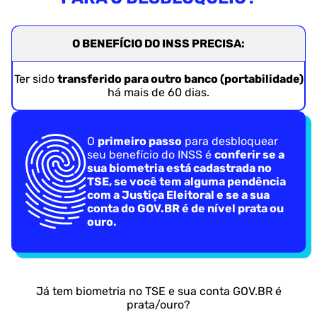
O BENEFÍCIO DO INSS PRECISA:
Ter sido
transferido para outro banco (portabilidade)
há mais de 60 dias.
O
primeiro passo
para desbloquear
seu benefício do INSS é
conferir se a
sua biometria está cadastrada no
TSE, se você tem alguma pendência
com a Justiça Eleitoral e se a sua
conta do GOV.BR é de nível prata ou
ouro.
Já tem biometria no TSE e sua conta GOV.BR é
prata/ouro?