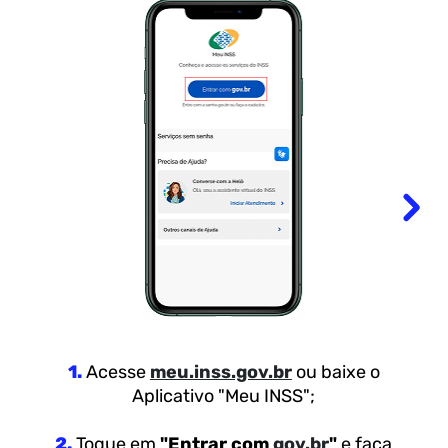
1.
Acesse
meu.inss.gov.br
ou baixe o
Aplicativo "Meu INSS";
2.
Toque em
"Entrar com
gov.br
"
e faça