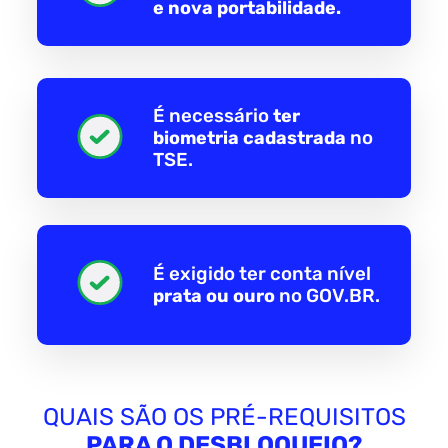
e nova portabilidade.
É necessário
ter
biometria cadastrada
no
TSE.
É exigido ter conta nível
prata ou ouro
no GOV.BR.
QUAIS SÃO OS PRÉ-REQUISITOS
PARA O DESBLOQUEIO?