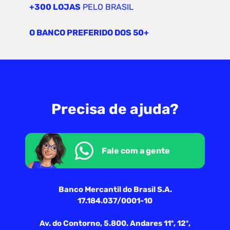
+300 LOJAS
PELO BRASIL
O BANCO PREFERIDO DOS 50+
Precisa de ajuda?
Fale com a gente
Banco Mercantil do Brasil S.A.
17.184.037/0001-10
Av. do Contorno, 5.800. Andares 11º, 12º,