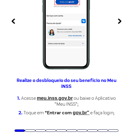
‹
›
Realize o desbloqueio do seu benefício no Meu
INSS
meu.inss.gov.br
1.
Acesse
ou baixe o Aplicativo
"Meu INSS";
gov.br"
2.
Toque em
"Entrar com
e faça login;