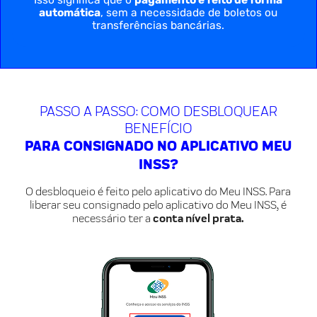
automática
, sem a necessidade de boletos ou
transferências bancárias.
PASSO A PASSO: COMO DESBLOQUEAR
BENEFÍCIO
PARA CONSIGNADO NO APLICATIVO MEU
INSS?
O desbloqueio é feito pelo aplicativo do Meu INSS. Para
liberar seu consignado
pelo aplicativo do Meu INSS, é
necessário ter a
conta nível prata.