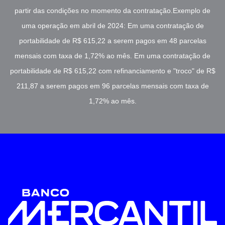
partir das condições no momento da contratação.Exemplo de
uma operação em abril de 2024: Em uma contratação de
portabilidade de R$ 615,22 a serem pagos em 48 parcelas
mensais com taxa de 1,72% ao mês. Em uma contratação de
portabilidade de R$ 615,22 com refinanciamento e "troco" de R$
211,87 a serem pagos em 96 parcelas mensais com taxa de
1,72% ao mês.